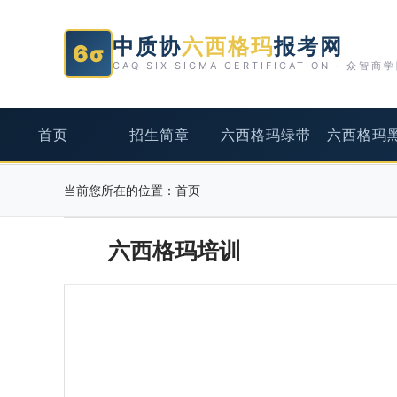
中质协
六西格玛
报考网
6σ
CAQ SIX SIGMA CERTIFICATION · 众智商
首页
招生简章
六西格玛绿带
六西格玛
当前您所在的位置：
首页
六西格玛培训