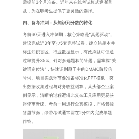
需提前3个月准备。近年来在线考试模式逐渐普
及，为在职考生提供了更灵活的选择。
四、备考冲刺：从知识到分数的转化
考前60天进入冲刺期，核心策略是"真题驱动"。
建议完成近3年至少5套完整试卷，建立错题本并
标注知识盲区。行业数据显示，有效刷题可使通
过率提升35%。针对多选题和简答题，需掌握"关
键词定位法"，快速识别题干中的DMAIC阶段信
号词。项目实践环节要准备标准化PPT模板，突
出数据收集过程与财务收益测算，某头部企业案
例显示，清晰的过程逻辑比复杂工具应用更易获
得评审青睐。考前一周进行全真模拟，严格管控
答题节奏，绿带考试通常需在2分钟内完成单题
作答。