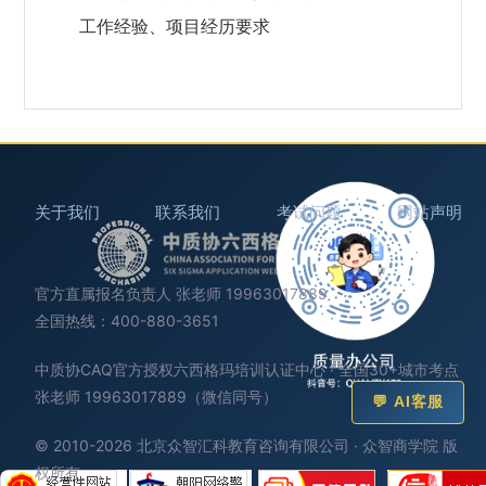
工作经验、项目经历要求
关于我们
联系我们
考试问题
网站声明
官方直属报名负责人 张老师 19963017889
全国热线：400-880-3651
中质协CAQ官方授权六西格玛培训认证中心 · 全国30+城市考点
张老师 19963017889（微信同号）
💬 AI客服
© 2010-2026 北京众智汇科教育咨询有限公司 · 众智商学院 版
权所有