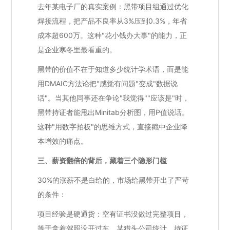
去年某电子厂的真实案例：黑带项目组通过优化
焊接流程，把产品不良率从3%压到0.3%，年省
成本超600万。这种"花小钱办大事"的能力，正
是企业寒冬里最看重的。
黑带的价值不在于知道多少统计学术语，而是能
用DMAIC方法论把"感觉有问题"变成"数据说
话"。当其他同事还在争论"我觉得""应该是"时，
黑带持证者能甩出Minitab分析图，用P值说话。
这种"用数字拍板"的思维方式，直接戳中企业降
本增效的痛点。
三、薪资翻倍的背后，藏着三个隐形门槛
30%的涨薪不是白给的，市场给黑带开出了严苛
的条件：
项目经验是硬通货：空有证书没做过完整项目，
等于拿着驾照没开过车。某猎头公司统计，持证