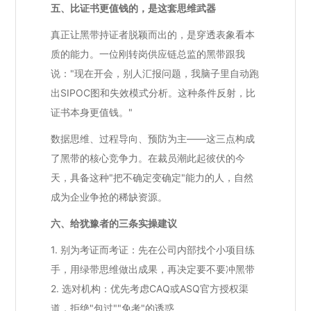
五、比证书更值钱的，是这套思维武器
真正让黑带持证者脱颖而出的，是穿透表象看本
质的能力。一位刚转岗供应链总监的黑带跟我
说："现在开会，别人汇报问题，我脑子里自动跑
出SIPOC图和失效模式分析。这种条件反射，比
证书本身更值钱。"
数据思维、过程导向、预防为主——这三点构成
了黑带的核心竞争力。在裁员潮此起彼伏的今
天，具备这种"把不确定变确定"能力的人，自然
成为企业争抢的稀缺资源。
六、给犹豫者的三条实操建议
1. 别为考证而考证：先在公司内部找个小项目练
手，用绿带思维做出成果，再决定要不要冲黑带
2. 选对机构：优先考虑CAQ或ASQ官方授权渠
道，拒绝"包过""免考"的诱惑