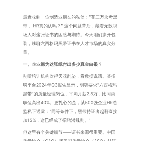
最近收到一位制造业朋友的私信："花三万块考黑
带， HR真的认吗？" 这个问题背后，藏着无数职
场人对这张证书的困惑与期待。今天咱们撕开包
装，聊聊六西格玛黑带证书在人才市场的真实分
量。
一、企业愿为这张纸付出多少真金白银？
别听培训机构吹得天花乱坠，看数据说话。某招
聘平台2024年Q3报告显示，明确要求"六西格玛
黑带"的质量经理岗位，平均月薪2.8万，比同类
职位高出40%。更扎心的是，某500强企业HR总
监私下透露："同等条件下，黑带持证者起薪直接
加15%，这已经成了招聘潜规则。"
但这里有个关键细节——证书来源很重要。中国
质量协会（CAQ）和美国质量协会（ASQ）认证