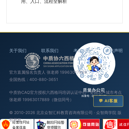
用、入口、流程全解析
关于我们
联系我们
考试问题
网站声明
官方直属报名负责人 张老师 19963017889
全国热线：400-880-3651
中质协CAQ官方授权六西格玛培训认证中心 · 全国30+城市考点
张老师 19963017889（微信同号）
💬 AI客服
© 2010-2026 北京众智汇科教育咨询有限公司 · 众智商学院 版
权所有