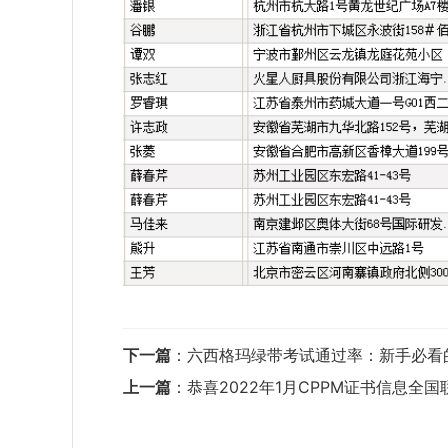
下一篇
：
六西格玛绿带考试通过率：新手必看
上一篇
：
恭喜2022年1月CPPM证书信息全